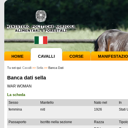
HOME
CAVALLI
CORSE
MANIFESTAZIO
Tu sei qui:
Cavalli
>>
Sella
>>
Banca Dati
Banca dati sella
WAR WOMAN
La scheda
Sesso
Mantello
Nato nel
In
femmina
n/d
1926
Stati 
Passaporto
Iscritto nella sezione
Razza
Tipolo