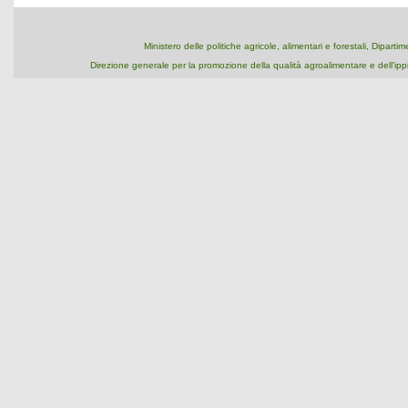
Ministero delle politiche agricole, alimentari e forestali, Dipart
Direzione generale per la promozione della qualità agroalimentare e dell'