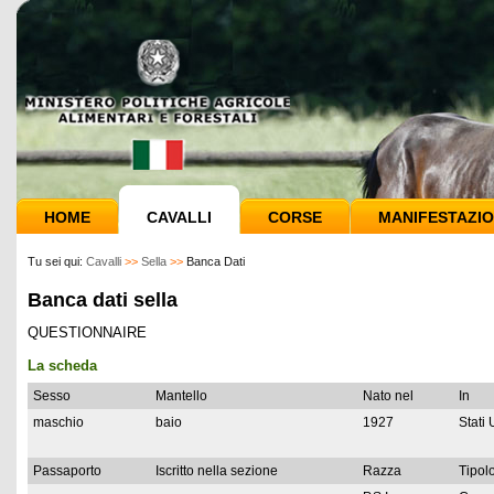
HOME
CAVALLI
CORSE
MANIFESTAZIO
Tu sei qui:
Cavalli
>>
Sella
>>
Banca Dati
Banca dati sella
QUESTIONNAIRE
La scheda
Sesso
Mantello
Nato nel
In
maschio
baio
1927
Stati 
Passaporto
Iscritto nella sezione
Razza
Tipolo