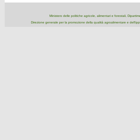
Ministero delle politiche agricole, alimentari e forestali, Dipart
Direzione generale per la promozione della qualità agroalimentare e dell'