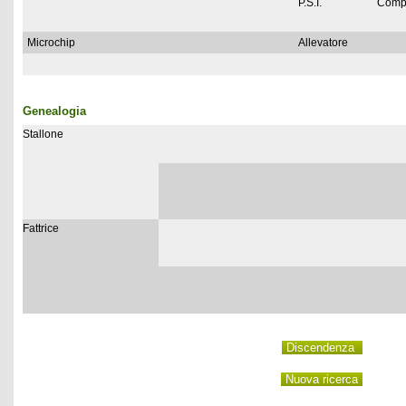
P.S.I.
Comp
Microchip
Allevatore
Genealogia
Stallone
Fattrice