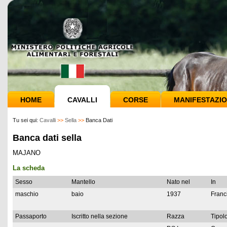
HOME
CAVALLI
CORSE
MANIFESTAZIO
Tu sei qui:
Cavalli
>>
Sella
>>
Banca Dati
Banca dati sella
MAJANO
La scheda
Sesso
Mantello
Nato nel
In
maschio
baio
1937
Franc
Passaporto
Iscritto nella sezione
Razza
Tipolo