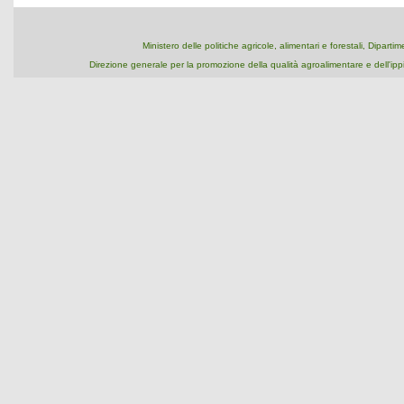
Ministero delle politiche agricole, alimentari e forestali, Dipart
Direzione generale per la promozione della qualità agroalimentare e dell'