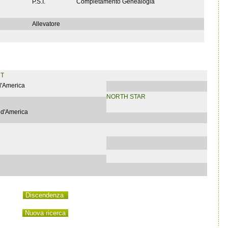
P.S.I.
Completamento Genealogia
Allevatore
NT
 d'America
NORTH STAR
 d'America