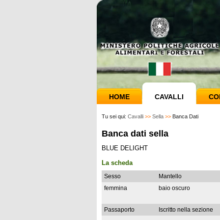
HOME
CAVALLI
CO
Tu sei qui:
Cavalli
>>
Sella
>>
Banca Dati
Banca dati sella
BLUE DELIGHT
La scheda
Sesso
Mantello
femmina
baio oscuro
Passaporto
Iscritto nella sezione