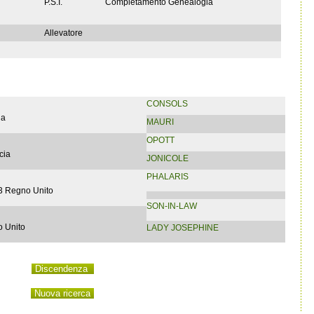
P.S.I.
Completamento Genealogia
Allevatore
CONSOLS
ia
MAURI
OPOTT
cia
JONICOLE
PHALARIS
3 Regno Unito
SON-IN-LAW
 Unito
LADY JOSEPHINE