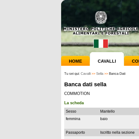
HOME
CAVALLI
CO
Tu sei qui:
Cavalli
>>
Sella
>>
Banca Dati
Banca dati sella
COMMOTION
La scheda
Sesso
Mantello
femmina
baio
Passaporto
Iscritto nella sezione