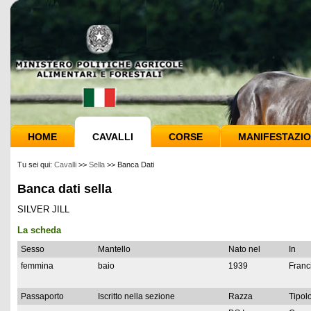
HOME
CAVALLI
CORSE
MANIFESTAZIO
Tu sei qui:
Cavalli
>>
Sella
>>
Banca Dati
Banca dati sella
SILVER JILL
La scheda
Sesso
Mantello
Nato nel
In
femmina
baio
1939
Franc
Passaporto
Iscritto nella sezione
Razza
Tipolo