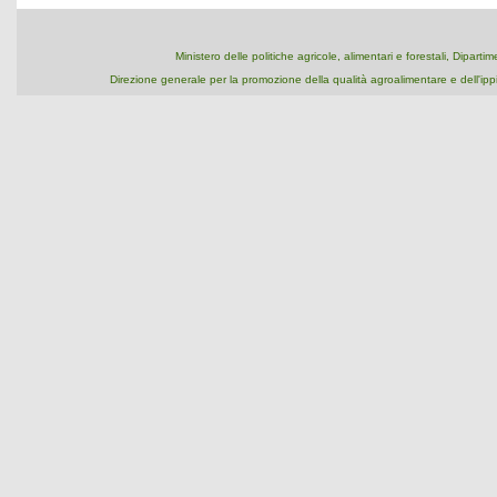
Ministero delle politiche agricole, alimentari e forestali, Dipart
Direzione generale per la promozione della qualità agroalimentare e dell'