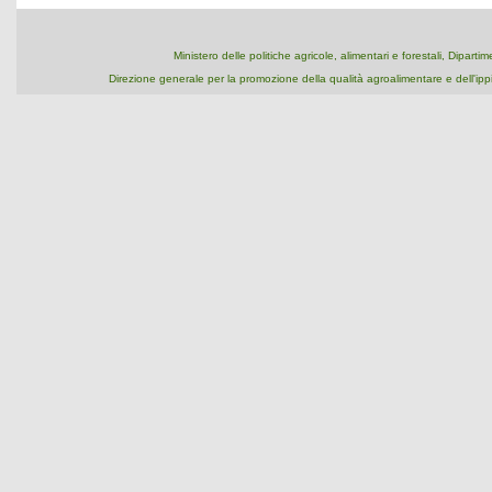
Ministero delle politiche agricole, alimentari e forestali, Dipart
Direzione generale per la promozione della qualità agroalimentare e dell'