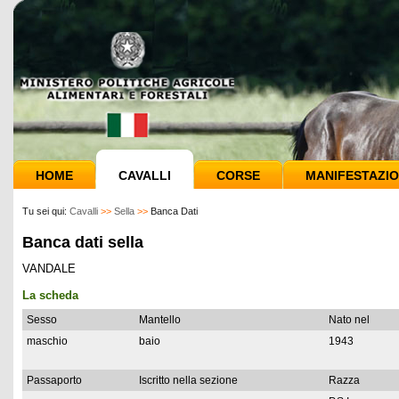
HOME
CAVALLI
CORSE
MANIFESTAZIO
Tu sei qui:
Cavalli
>>
Sella
>>
Banca Dati
Banca dati sella
VANDALE
La scheda
Sesso
Mantello
Nato nel
maschio
baio
1943
Passaporto
Iscritto nella sezione
Razza