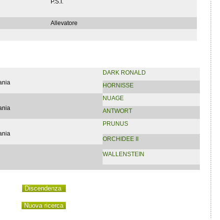
P.S.I.
Allevatore
DARK RONALD
ania
HORNISSE
NUAGE
ania
ANTWORT
PRUNUS
ania
ORCHIDEE II
WALLENSTEIN