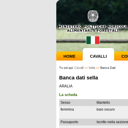
HOME
CAVALLI
CO
Tu sei qui:
Cavalli
>>
Sella
>>
Banca Dati
Banca dati sella
ARALIA
La scheda
Sesso
Mantello
femmina
baio oscuro
Passaporto
Iscritto nella sezion