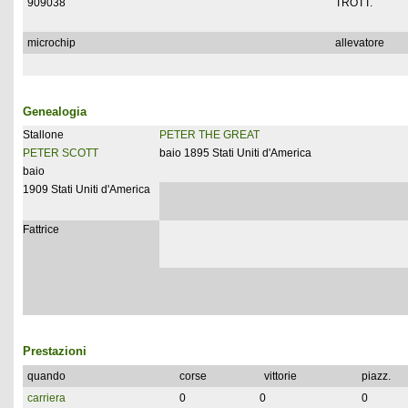
909038
TROTT.
microchip
allevatore
Genealogia
Stallone
PETER THE GREAT
PETER SCOTT
baio 1895 Stati Uniti d'America
baio
1909 Stati Uniti d'America
Fattrice
Prestazioni
quando
corse
vittorie
piazz.
carriera
0
0
0