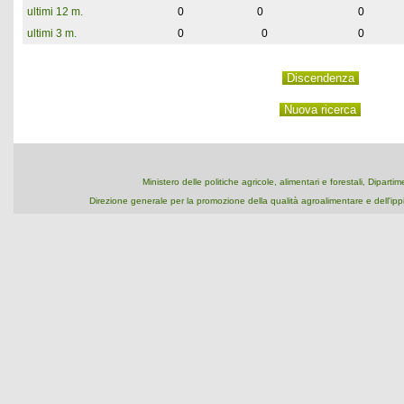
ultimi 12 m.
0
0
0
ultimi 3 m.
0
0
0
Ministero delle politiche agricole, alimentari e forestali, Dipart
Direzione generale per la promozione della qualità agroalimentare e dell'