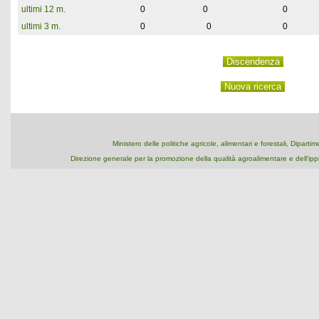
ultimi 12 m.
0
0
0
ultimi 3 m.
0
0
0
Ministero delle politiche agricole, alimentari e forestali, Dipart
Direzione generale per la promozione della qualità agroalimentare e dell'