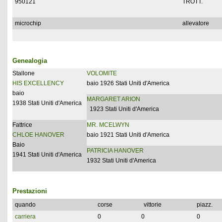
950121
TROTT.
microchip
allevatore
Genealogia
Stallone
VOLOMITE
HIS EXCELLENCY
baio 1926 Stati Uniti d'America
baio
MARGARET ARION
1938 Stati Uniti d'America
1923 Stati Uniti d'America
Fattrice
MR. MCELWYN
CHLOE HANOVER
baio 1921 Stati Uniti d'America
Baio
PATRICIA HANOVER
1941 Stati Uniti d'America
1932 Stati Uniti d'America
Prestazioni
quando
corse
vittorie
piazz.
carriera
0
0
0