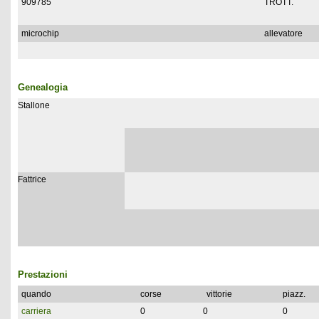
909785
TROTT.
microchip
allevatore
Genealogia
Stallone
Fattrice
Prestazioni
quando
corse
vittorie
piazz.
carriera
0
0
0