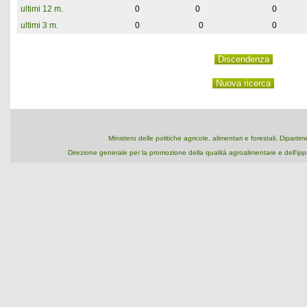
ultimi 12 m.
0
0
0
ultimi 3 m.
0
0
0
Ministero delle politiche agricole, alimentari e forestali, Dipart
Direzione generale per la promozione della qualità agroalimentare e dell'