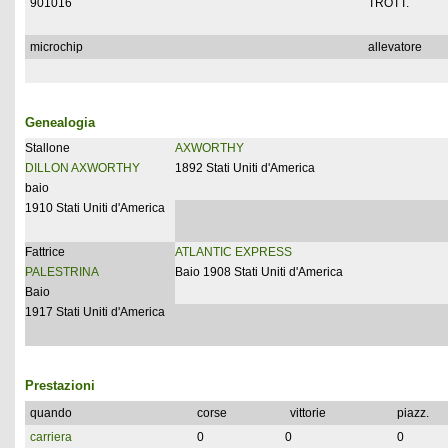
901016
TROTT.
microchip
allevatore
Genealogia
Stallone
AXWORTHY
DILLON AXWORTHY
1892 Stati Uniti d'America
baio
1910 Stati Uniti d'America
Fattrice
ATLANTIC EXPRESS
PALESTRINA
Baio 1908 Stati Uniti d'America
Baio
1917 Stati Uniti d'America
Prestazioni
quando
corse
vittorie
piazz.
carriera
0
0
0