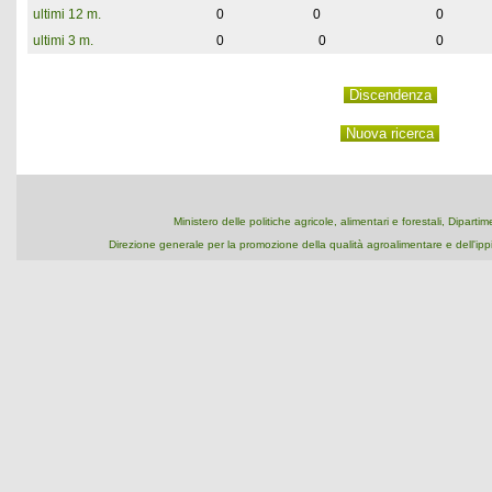
ultimi 12 m.
0
0
0
ultimi 3 m.
0
0
0
Ministero delle politiche agricole, alimentari e forestali, Dipart
Direzione generale per la promozione della qualità agroalimentare e dell'