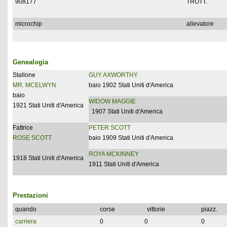
908177
TROTT.
microchip
allevatore
Genealogia
Stallone
GUY AXWORTHY
MR. MCELWYN
baio 1902 Stati Uniti d'America
baio
WIDOW MAGGIE
1921 Stati Uniti d'America
1907 Stati Uniti d'America
Fattrice
PETER SCOTT
ROSE SCOTT
baio 1909 Stati Uniti d'America
ROYA MCKINNEY
1918 Stati Uniti d'America
1911 Stati Uniti d'America
Prestazioni
quando
corse
vittorie
piazz.
carriera
0
0
0