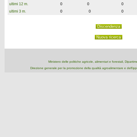
ultimi 12 m.
0
0
0
ultimi 3 m.
0
0
0
Ministero delle politiche agricole, alimentari e forestali, Dipart
Direzione generale per la promozione della qualità agroalimentare e dell'