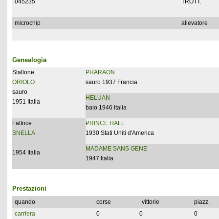
045235
TROTT.
microchip
allevatore
Genealogia
Stallone
PHARAON
ORIOLO
sauro 1937 Francia
sauro
HELUAN
1951 Italia
baio 1946 Italia
Fattrice
PRINCE HALL
SNELLA
1930 Stati Uniti d'America
MADAME SANS GENE
1954 Italia
1947 Italia
Prestazioni
quando
corse
vittorie
piazz.
carriera
0
0
0