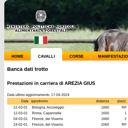
HOME
CAVALLI
CORSE
MANIFESTAZIO
Banca dati trotto
Prestazioni in carriera di AREZIA GIUS
Data ultimo aggiornamento: 17-04-2024
Data
ippodromo
distanza
piazz.
22-03-01
Bologna, Arcoveggio
1660
RP
12-03-01
Roma, Capannelle
1600
1
04-03-01
Firenze, del Visarno
1660
2
24-02-01
Firenze, del Visarno
2060
RP