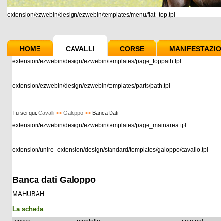
extension/ezwebin/design/ezwebin/templates/menu/flat_top.tpl
HOME
CAVALLI
CORSE
MANIFESTAZIO
extension/ezwebin/design/ezwebin/templates/page_toppath.tpl
extension/ezwebin/design/ezwebin/templates/parts/path.tpl
Tu sei qui:
Cavalli
>>
Galoppo
>>
Banca Dati
extension/ezwebin/design/ezwebin/templates/page_mainarea.tpl
extension/unire_extension/design/standard/templates/galoppo/cavallo.tpl
Banca dati Galoppo
MAHUBAH
La scheda