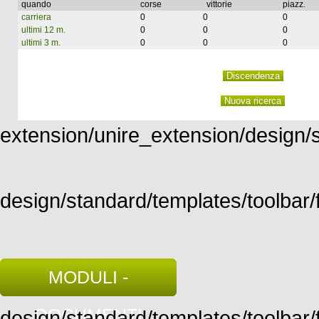
quando
corse
vittorie
piazz.
carriera
0
0
0
ultimi 12 m.
0
0
0
ultimi 3 m.
0
0
0
extension/unire_extension/design/st
design/standard/templates/toolbar/f
MODULI -
DOCUMENTI
design/standard/templates/toolbar/fu