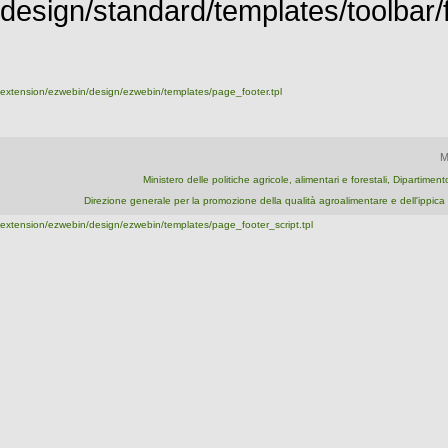
design/standard/templates/toolbar/fu
extension/ezwebin/design/ezwebin/templates/page_footer.tpl
M
Ministero delle politiche agricole, alimentari e forestali, Dipartime
Direzione generale per la promozione della qualità agroalimentare e dell'ipp
extension/ezwebin/design/ezwebin/templates/page_footer_script.tpl