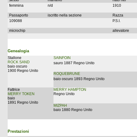
sesso
mantello
nato nel
femmina
n/d
1910
Passaporto
iscritto nella sezione
Razza
109088
P.S.I.
microchip
allevatore
Genealogia
Stallone
SAINFOIN
ROCK SAND
sauro 1887 Regno Unito
baio oscuro
1900 Regno Unito
ROQUEBRUNE
baio oscuro 1893 Regno Unito
Fattrice
MERRY HAMPTON
MERRY TOKEN
Regno Unito
baio
1891 Regno Unito
MIZPAH
baio 1880 Regno Unito
Prestazioni