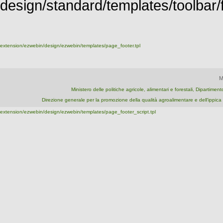
design/standard/templates/toolbar/fu
extension/ezwebin/design/ezwebin/templates/page_footer.tpl
M
Ministero delle politiche agricole, alimentari e forestali, Dipartime
Direzione generale per la promozione della qualità agroalimentare e dell'ipp
extension/ezwebin/design/ezwebin/templates/page_footer_script.tpl