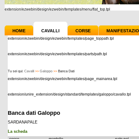
extension/ezwebin/design/ezwebin/templates/menu/flat_top.tpl
HOME
CAVALLI
CORSE
MANIFESTAZIO
extension/ezwebin/design/ezwebin/templates/page_toppath.tpl
extension/ezwebin/design/ezwebin/templates/parts/path.tpl
Tu sei qui:
Cavalli
>>
Galoppo
>>
Banca Dati
extension/ezwebin/design/ezwebin/templates/page_mainarea.tpl
extension/unire_extension/design/standard/templates/galoppo/cavallo.tpl
Banca dati Galoppo
SARDANAPALE
La scheda