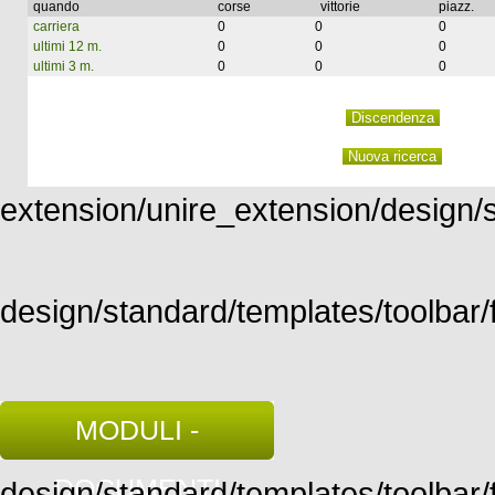
quando
corse
vittorie
piazz.
carriera
0
0
0
ultimi 12 m.
0
0
0
ultimi 3 m.
0
0
0
extension/unire_extension/design/st
design/standard/templates/toolbar/f
MODULI -
DOCUMENTI
design/standard/templates/toolbar/fu