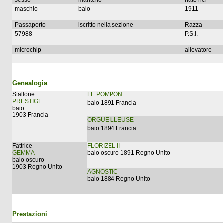
sesso
mantello
nato nel
maschio
baio
1911
Passaporto
iscritto nella sezione
Razza
57988
P.S.I.
microchip
allevatore
Genealogia
Stallone
LE POMPON
PRESTIGE
baio 1891 Francia
baio
1903 Francia
ORGUEILLEUSE
baio 1894 Francia
Fattrice
FLORIZEL II
GEMMA
baio oscuro 1891 Regno Unito
baio oscuro
1903 Regno Unito
AGNOSTIC
baio 1884 Regno Unito
Prestazioni