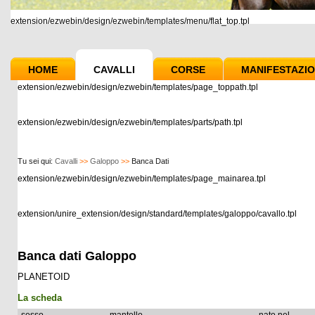
extension/ezwebin/design/ezwebin/templates/menu/flat_top.tpl
HOME
CAVALLI
CORSE
MANIFESTAZIO
extension/ezwebin/design/ezwebin/templates/page_toppath.tpl
extension/ezwebin/design/ezwebin/templates/parts/path.tpl
Tu sei qui:
Cavalli
>>
Galoppo
>>
Banca Dati
extension/ezwebin/design/ezwebin/templates/page_mainarea.tpl
extension/unire_extension/design/standard/templates/galoppo/cavallo.tpl
Banca dati Galoppo
PLANETOID
La scheda