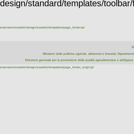
design/standard/templates/toolbar/fu
extension/ezwebin/design/ezwebin/templates/page_footer.tpl
M
Ministero delle politiche agricole, alimentari e forestali, Dipartime
Direzione generale per la promozione della qualità agroalimentare e dell'ipp
extension/ezwebin/design/ezwebin/templates/page_footer_script.tpl