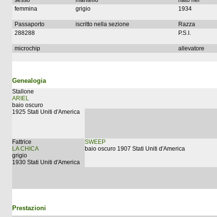
sesso
mantello
nato nel
femmina
grigio
1934
Passaporto
iscritto nella sezione
Razza
288288
P.S.I.
microchip
allevatore
Genealogia
Stallone
ARIEL
baio oscuro
1925 Stati Uniti d'America
Fattrice
SWEEP
LA CHICA
baio oscuro 1907 Stati Uniti d'America
grigio
1930 Stati Uniti d'America
Prestazioni