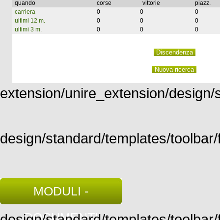
quando
corse
vittorie
piazz.
carriera
0
0
0
ultimi 12 m.
0
0
0
ultimi 3 m.
0
0
0
extension/unire_extension/design/st
design/standard/templates/toolbar/f
MODULI -
DOCUMENTI
design/standard/templates/toolbar/fu