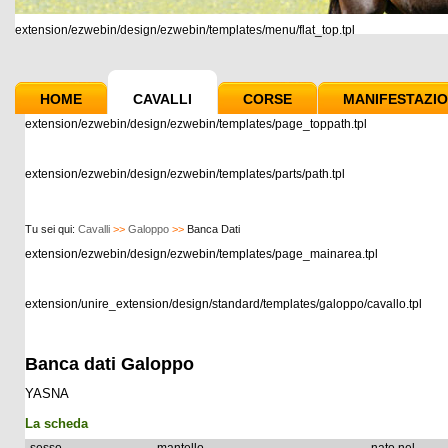
extension/ezwebin/design/ezwebin/templates/menu/flat_top.tpl
HOME
CAVALLI
CORSE
MANIFESTAZIO
extension/ezwebin/design/ezwebin/templates/page_toppath.tpl
extension/ezwebin/design/ezwebin/templates/parts/path.tpl
Tu sei qui:
Cavalli
>>
Galoppo
>>
Banca Dati
extension/ezwebin/design/ezwebin/templates/page_mainarea.tpl
extension/unire_extension/design/standard/templates/galoppo/cavallo.tpl
Banca dati Galoppo
YASNA
La scheda