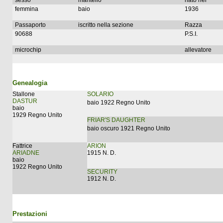
sesso
mantello
nato nel
femmina
baio
1936
Passaporto
iscritto nella sezione
Razza
90688
P.S.I.
microchip
allevatore
Genealogia
Stallone
SOLARIO
DASTUR
baio 1922 Regno Unito
baio
1929 Regno Unito
FRIAR'S DAUGHTER
baio oscuro 1921 Regno Unito
Fattrice
ARION
ARIADNE
1915 N. D.
baio
1922 Regno Unito
SECURITY
1912 N. D.
Prestazioni