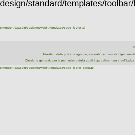
design/standard/templates/toolbar/fu
extension/ezwebin/design/ezwebin/templates/page_footer.tpl
M
Ministero delle politiche agricole, alimentari e forestali, Dipartime
Direzione generale per la promozione della qualità agroalimentare e dell'ipp
extension/ezwebin/design/ezwebin/templates/page_footer_script.tpl