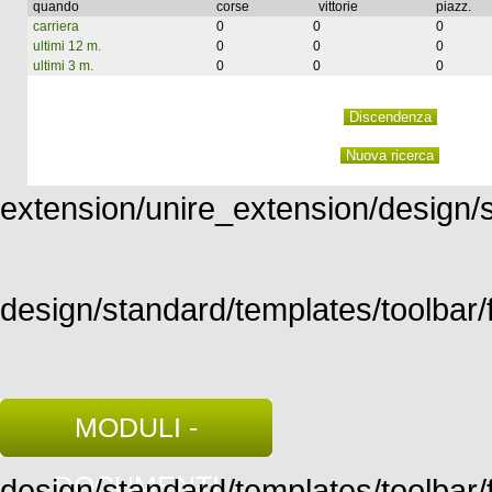
quando
corse
vittorie
piazz.
carriera
0
0
0
ultimi 12 m.
0
0
0
ultimi 3 m.
0
0
0
extension/unire_extension/design/st
design/standard/templates/toolbar/f
MODULI -
DOCUMENTI
design/standard/templates/toolbar/fu