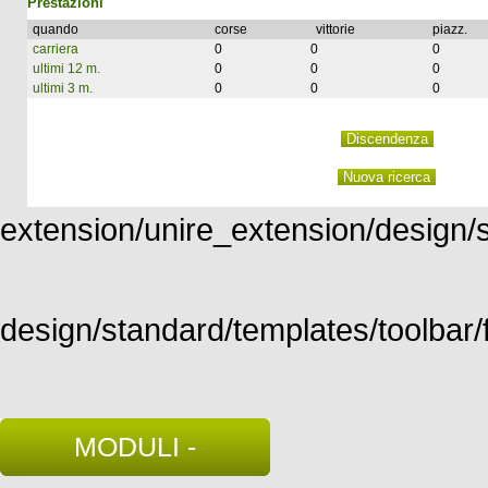
Prestazioni
quando
corse
vittorie
piazz.
carriera
0
0
0
ultimi 12 m.
0
0
0
ultimi 3 m.
0
0
0
extension/unire_extension/design/st
design/standard/templates/toolbar/f
MODULI -