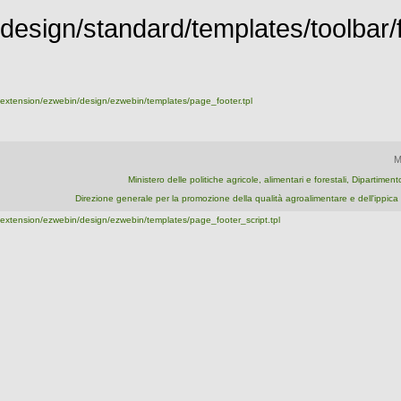
design/standard/templates/toolbar/fu
extension/ezwebin/design/ezwebin/templates/page_footer.tpl
M
Ministero delle politiche agricole, alimentari e forestali, Dipartime
Direzione generale per la promozione della qualità agroalimentare e dell'ipp
extension/ezwebin/design/ezwebin/templates/page_footer_script.tpl