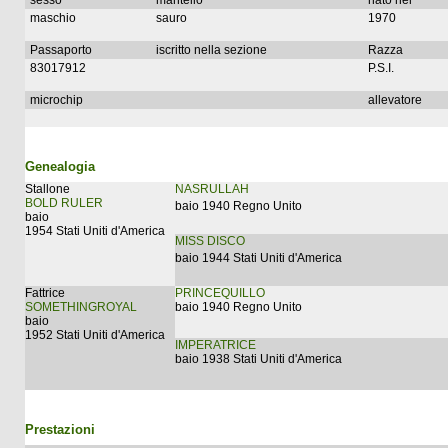
sesso
mantello
nato nel
maschio
sauro
1970
Passaporto
iscritto nella sezione
Razza
83017912
P.S.I.
microchip
allevatore
Genealogia
Stallone
NASRULLAH
BOLD RULER
baio 1940 Regno Unito
baio
1954 Stati Uniti d'America
MISS DISCO
baio 1944 Stati Uniti d'America
Fattrice
PRINCEQUILLO
SOMETHINGROYAL
baio 1940 Regno Unito
baio
1952 Stati Uniti d'America
IMPERATRICE
baio 1938 Stati Uniti d'America
Prestazioni