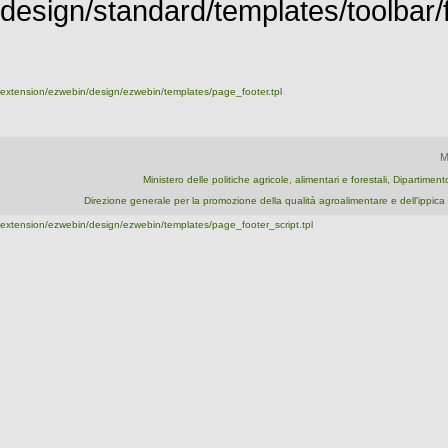
design/standard/templates/toolbar/fu
extension/ezwebin/design/ezwebin/templates/page_footer.tpl
M
Ministero delle politiche agricole, alimentari e forestali, Dipartime
Direzione generale per la promozione della qualità agroalimentare e dell'ipp
extension/ezwebin/design/ezwebin/templates/page_footer_script.tpl