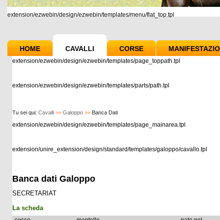
extension/ezwebin/design/ezwebin/templates/menu/flat_top.tpl
HOME
CAVALLI
CORSE
MANIFESTAZIO
extension/ezwebin/design/ezwebin/templates/page_toppath.tpl
extension/ezwebin/design/ezwebin/templates/parts/path.tpl
Tu sei qui:
Cavalli
>>
Galoppo
>>
Banca Dati
extension/ezwebin/design/ezwebin/templates/page_mainarea.tpl
extension/unire_extension/design/standard/templates/galoppo/cavallo.tpl
Banca dati Galoppo
SECRETARIAT
La scheda