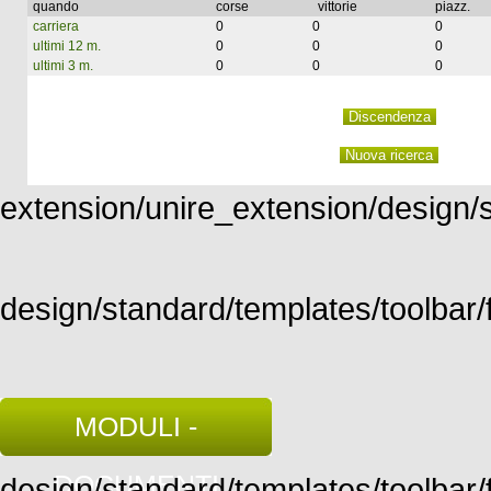
quando
corse
vittorie
piazz.
carriera
0
0
0
ultimi 12 m.
0
0
0
ultimi 3 m.
0
0
0
extension/unire_extension/design/st
design/standard/templates/toolbar/f
MODULI -
DOCUMENTI
design/standard/templates/toolbar/fu