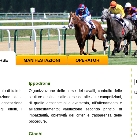
RSE
MANIFESTAZIONI
OPERATORI
Ippodromi
ato di tutte le
Organizzazione delle corse dei cavalli, controllo delle
U
azione delle
strutture destinate alle corse ed alle altre competizioni,
 accettazione
di quelle destinate all’allevamento, all’allenamento e
i effetti, il
all’addestramento; valutazione secondo principi di
imparzialità, obiettività dei criteri e trasparenza delle
procedure.
Giochi
B