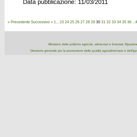
Data pubblicazione: 11/03/2011
« Precedente
Successivo »
1
...
23
24
25
26
27
28
29
30
31
32
33
34
35
36
...
Ministero delle politiche agricole, alimentari e forestali, Dipart
Direzione generale per la promozione della qualità agroalimentare e dell'