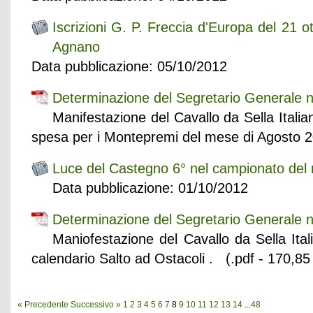
Iscrizioni G. P. Freccia d'Europa del 21 
Agnano
Data pubblicazione: 05/10/2012
Determinazione del Segretario Generale n
Manifestazione del Cavallo da Sella Italia
spesa per i Montepremi del mese di Agosto 2
Luce del Castegno 6° nel campionato del 
Data pubblicazione: 01/10/2012
Determinazione del Segretario Generale n
Maniofestazione del Cavallo da Sella Ital
calendario Salto ad Ostacoli . (.pdf - 170,85
« Precedente
Successivo »
1
2
3
4
5
6
7
8
9
10
11
12
13
14
...
48