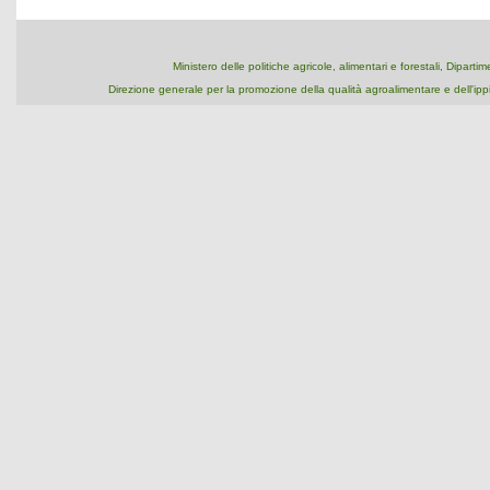
Ministero delle politiche agricole, alimentari e forestali, Dipart
Direzione generale per la promozione della qualità agroalimentare e dell'