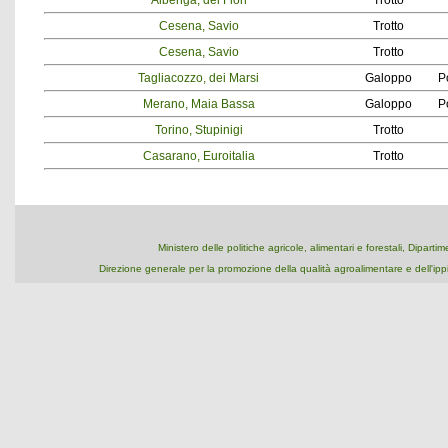
Albenga, dei Fiori
Trotto
Cesena, Savio
Trotto
Cesena, Savio
Trotto
Tagliacozzo, dei Marsi
Galoppo
P
Merano, Maia Bassa
Galoppo
P
Torino, Stupinigi
Trotto
Casarano, Euroitalia
Trotto
Ministero delle politiche agricole, alimentari e forestali, Dipart
Direzione generale per la promozione della qualità agroalimentare e dell'