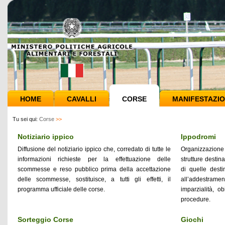
HOME
CAVALLI
CORSE
MANIFESTAZIO
Tu sei qui:
Corse
>>
Notiziario ippico
Ippodromi
Diffusione del notiziario ippico che, corredato di tutte le
Organizzazione 
informazioni richieste per la effettuazione delle
strutture destin
scommesse e reso pubblico prima della accettazione
di quelle desti
delle scommesse, sostituisce, a tutti gli effetti, il
all’addestrame
programma ufficiale delle corse.
imparzialità, ob
procedure.
Sorteggio Corse
Giochi