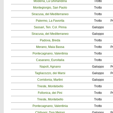
Modena, La Ghirlandina
Trotto
Montegiorgio, San Paolo
Trotto
Siracusa, del Mediterraneo
Trotto
Palermo, La Favorita
Trotto
P
Sassari, Ten. Col. Pinna
Galoppo
Siracusa, del Mediterraneo
Galoppo
Padova, Breda
Trotto
Merano, Maia Bassa
Trotto
P
Pontecagnano, Valentinia
Trotto
Casarano, Euroitalia
Trotto
Napoli, Agnano
Galoppo
P
Tagliacozzo, dei Marsi
Galoppo
P
Corridonia, Martini
Galoppo
Trieste, Montebello
Trotto
Follonica, dei Pini
Trotto
P
Trieste, Montebello
Trotto
Pontecagnano, Valentinia
Trotto
Chilivani, Don Meloni
Galoppo
P