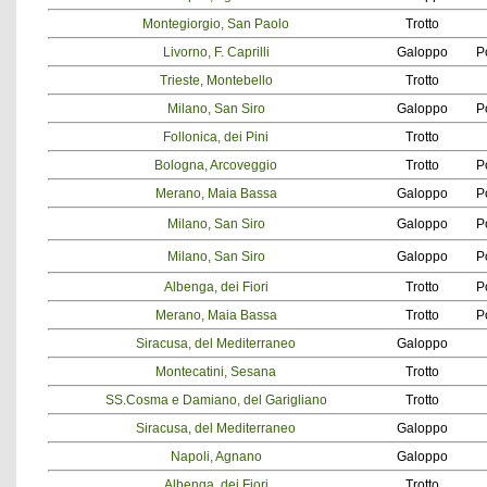
Montegiorgio, San Paolo
Trotto
Livorno, F. Caprilli
Galoppo
P
Trieste, Montebello
Trotto
Milano, San Siro
Galoppo
P
Follonica, dei Pini
Trotto
Bologna, Arcoveggio
Trotto
P
Merano, Maia Bassa
Galoppo
P
Milano, San Siro
Galoppo
P
Milano, San Siro
Galoppo
P
Albenga, dei Fiori
Trotto
P
Merano, Maia Bassa
Trotto
P
Siracusa, del Mediterraneo
Galoppo
Montecatini, Sesana
Trotto
SS.Cosma e Damiano, del Garigliano
Trotto
Siracusa, del Mediterraneo
Galoppo
Napoli, Agnano
Galoppo
Albenga, dei Fiori
Trotto