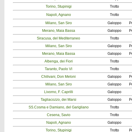
Torino, Stupinigi
Trotto
Napoli, Agnano
Trotto
Milano, San Siro
Galoppo
P
Merano, Maia Bassa
Galoppo
P
Siracusa, del Mediterraneo
Trotto
Milano, San Siro
Galoppo
P
Merano, Maia Bassa
Galoppo
P
Albenga, dei Fiori
Trotto
Taranto, Paolo VI
Trotto
Chilivani, Don Meloni
Galoppo
P
Milano, San Siro
Galoppo
P
Livorno, F. Caprilli
Galoppo
Tagliacozzo, dei Marsi
Galoppo
P
SS.Cosma e Damiano, del Garigliano
Trotto
Cesena, Savio
Trotto
Napoli, Agnano
Galoppo
Torino, Stupinigi
Trotto
P