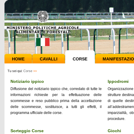
HOME
CAVALLI
CORSE
MANIFESTAZIO
Tu sei qui:
Corse
>>
Notiziario ippico
Ippodromi
Diffusione del notiziario ippico che, corredato di tutte le
Organizzazione 
informazioni richieste per la effettuazione delle
strutture destin
scommesse e reso pubblico prima della accettazione
di quelle desti
delle scommesse, sostituisce, a tutti gli effetti, il
all’addestrame
programma ufficiale delle corse.
imparzialità, ob
procedure.
Sorteggio Corse
Giochi