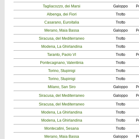
Tagliacozzo, dei Marsi
Galoppo
P
Albenga, dei Fiori
Trotto
Casarano, Euroitalia
Trotto
Merano, Maia Bassa
Galoppo
P
Siracusa, del Mediterraneo
Trotto
Modena, La Ghirlandina
Trotto
Taranto, Paolo VI
Trotto
P
Pontecagnano, Valentinia
Trotto
Torino, Stupinigi
Trotto
Torino, Stupinigi
Trotto
Milano, San Siro
Galoppo
P
Siracusa, del Mediterraneo
Galoppo
P
Siracusa, del Mediterraneo
Trotto
Modena, La Ghirlandina
Trotto
Modena, La Ghirlandina
Trotto
P
Montecatini, Sesana
Trotto
Merano, Maia Bassa
Galoppo
P