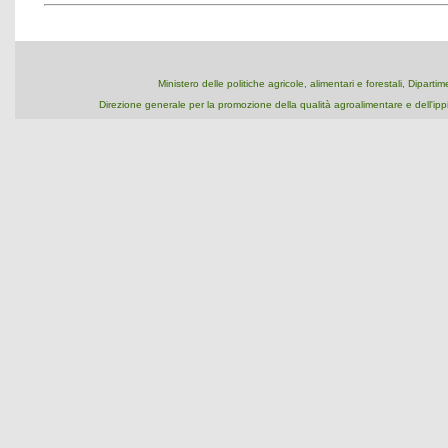
Ministero delle politiche agricole, alimentari e forestali, Dipart
Direzione generale per la promozione della qualità agroalimentare e dell'