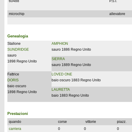
60488
P.S.I.
microchip
allevatore
Genealogia
Stallone
AMPHION
SUNDRIDGE
sauro 1886 Regno Unito
sauro
SIERRA
1898 Regno Unito
sauro 1889 Regno Unito
Fattrice
LOVED ONE
DORIS
baio oscuro 1883 Regno Unito
baio oscuro
LAURETTA
1898 Regno Unito
baio 1883 Regno Unito
Prestazioni
quando
corse
vittorie
piazz.
carriera
0
0
0