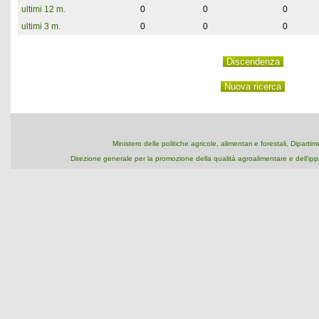
ultimi 12 m.
0
0
0
ultimi 3 m.
0
0
0
Ministero delle politiche agricole, alimentari e forestali, Dipart
Direzione generale per la promozione della qualità agroalimentare e dell'