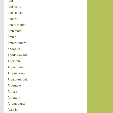
Aiuti
Albinismo
Alta scuola
Altezza
Alto di monta
Ambiatore
Ambio
Ammarronare
Andatura
Aperto davanti
Appiombi
Appoggiata
Arborizzazioni
Arcato-inarcato
Argentato
Armare
Armatura
Arrembatura
Assetto