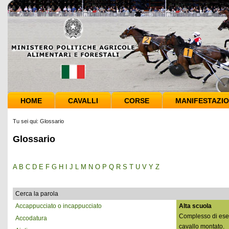
HOME
CAVALLI
CORSE
MANIFESTAZIO
Tu sei qui:
Glossario
Glossario
A
B
C
D
E
F
G
H
I
J
L
M
N
O
P
Q
R
S
T
U
V
Y
Z
Cerca la parola
Accappucciato o incappucciato
Alta scuola
Complesso di eserc
Accodatura
cavallo montato.