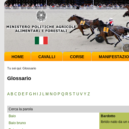
HOME
CAVALLI
CORSE
MANIFESTAZIO
Tu sei qui:
Glossario
Glossario
A
B
C
D
E
F
G
H
I
J
L
M
N
O
P
Q
R
S
T
U
V
Y
Z
Cerca la parola
Baio
Bardotto
Ibrido nato da un 
Baio bruno