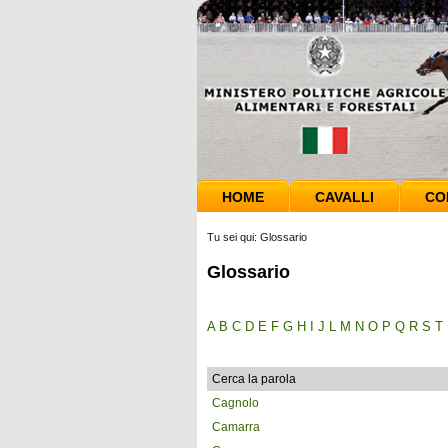
HOME
CAVALLI
CO
Tu sei qui:
Glossario
Glossario
A
B
C
D
E
F
G
H
I
J
L
M
N
O
P
Q
R
S
T
Cerca la parola
Cagnolo
Camarra