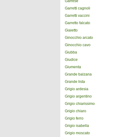
Garrese
Garretti cagnoli
Garretti vaccini
Garretto falcato
Giaietto
Ginocchio arcato
Ginocchio cavo
Giubba
Giudice
Giumenta
Grande balzana
Grande lista
Grigio ardesia
Grigio argentino
Grigio chiarissimo
Grigio chiaro
Grigio ferro
Grigio isabella
Grigio moscato