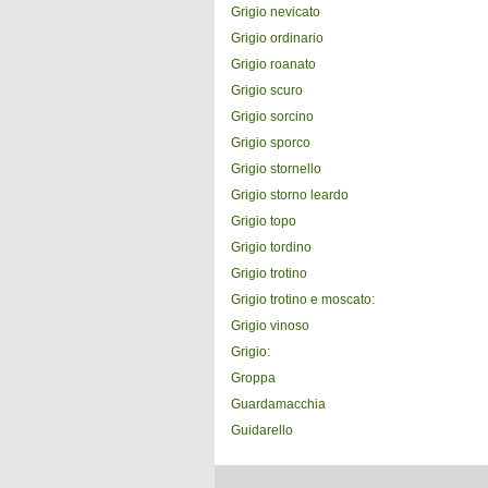
Grigio nevicato
Grigio ordinario
Grigio roanato
Grigio scuro
Grigio sorcino
Grigio sporco
Grigio stornello
Grigio storno leardo
Grigio topo
Grigio tordino
Grigio trotino
Grigio trotino e moscato:
Grigio vinoso
Grigio:
Groppa
Guardamacchia
Guidarello