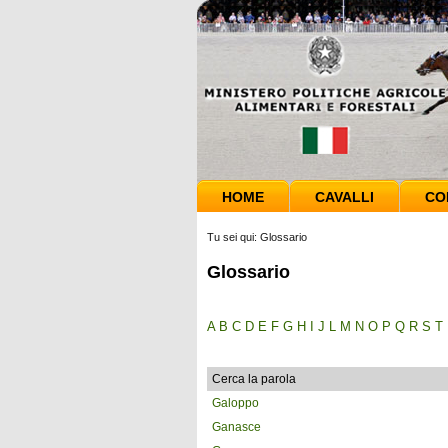
HOME
CAVALLI
CO
Tu sei qui:
Glossario
Glossario
A
B
C
D
E
F
G
H
I
J
L
M
N
O
P
Q
R
S
T
Cerca la parola
Galoppo
Ganasce