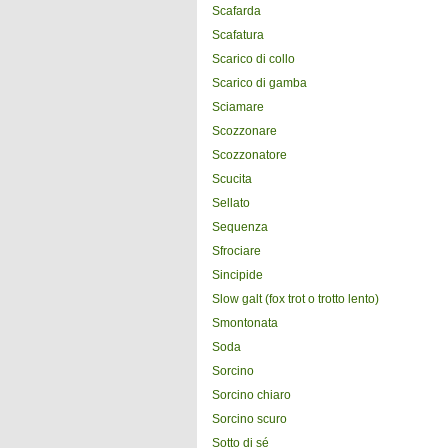
Scafarda
Scafatura
Scarico di collo
Scarico di gamba
Sciamare
Scozzonare
Scozzonatore
Scucita
Sellato
Sequenza
Sfrociare
Sincipide
Slow galt (fox trot o trotto lento)
Smontonata
Soda
Sorcino
Sorcino chiaro
Sorcino scuro
Sotto di sé