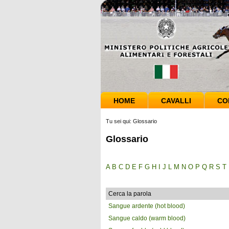
HOME
CAVALLI
CO
Tu sei qui:
Glossario
Glossario
A
B
C
D
E
F
G
H
I
J
L
M
N
O
P
Q
R
S
T
Cerca la parola
Sangue ardente (hot blood)
Sangue caldo (warm blood)