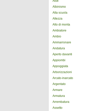
Aiuti
Albinismo
Alta scuola
Altezza
Alto di monta
Ambiatore
Ambio
Ammarronare
Andatura
Aperto davanti
Appiombi
Appoggiata
Arborizzazioni
Arcato-inarcato
Argentato
Armare
Armatura
Arrembatura
Assetto