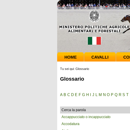
HOME
CAVALLI
CO
Tu sei qui:
Glossario
Glossario
A
B
C
D
E
F
G
H
I
J
L
M
N
O
P
Q
R
S
T
Cerca la parola
Accappucciato o incappucciato
Accodatura