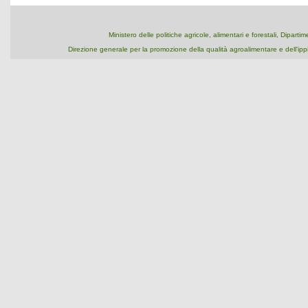
Ministero delle politiche agricole, alimentari e forestali, Dipart
Direzione generale per la promozione della qualità agroalimentare e dell'