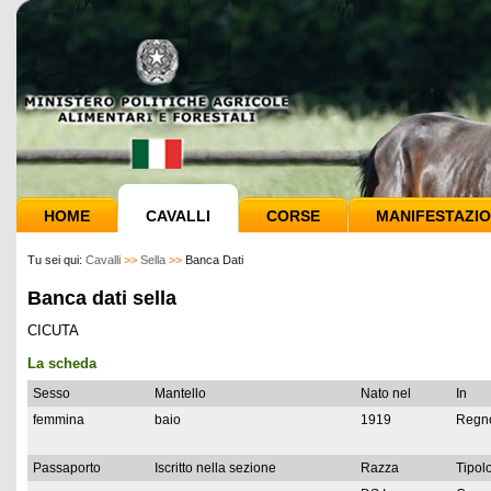
HOME
CAVALLI
CORSE
MANIFESTAZIO
Tu sei qui:
Cavalli
>>
Sella
>>
Banca Dati
Banca dati sella
CICUTA
La scheda
Sesso
Mantello
Nato nel
In
femmina
baio
1919
Regno
Passaporto
Iscritto nella sezione
Razza
Tipolo