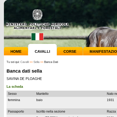
HOME
CAVALLI
CORSE
MANIFESTAZIO
Tu sei qui:
Cavalli
>>
Sella
>>
Banca Dati
Banca dati sella
SAVINA DE PLOAGHE
La scheda
Sesso
Mantello
Nato n
femmina
baio
1931
Passaporto
Iscritto nella sezione
Razza