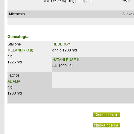
II a.a. (76.36%) - reg.principale
*AA*
Microchip
Allevat
Genealogia
Stallone
HEDERGY
MELANDRIO (I)
grigio 1908 n/d
n/d
HATAHLEUSE II
1925 n/d
n/d 1900 n/d
Fattrice
ADALIA
n/d
1900 n/d