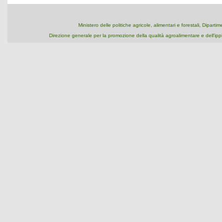
Ministero delle politiche agricole, alimentari e forestali, Dipart
Direzione generale per la promozione della qualità agroalimentare e dell'