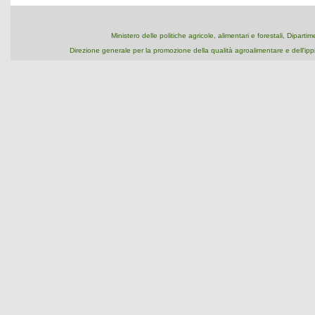
Ministero delle politiche agricole, alimentari e forestali, Dipart
Direzione generale per la promozione della qualità agroalimentare e dell'