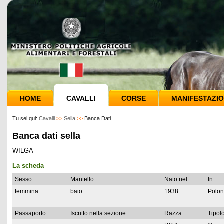
HOME
CAVALLI
CORSE
MANIFESTAZIO
Tu sei qui:
Cavalli
>>
Sella
>>
Banca Dati
Banca dati sella
WILGA
La scheda
Sesso
Mantello
Nato nel
In
femmina
baio
1938
Polon
Passaporto
Iscritto nella sezione
Razza
Tipolo