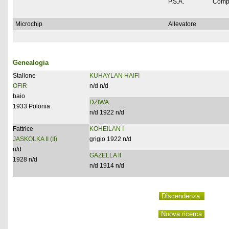
P.S.A.
Comp
Microchip
Allevatore
Genealogia
Stallone
KUHAYLAN HAIFI
OFIR
n/d n/d
baio
DZIWA
1933 Polonia
n/d 1922 n/d
Fattrice
KOHEILAN I
JASKOLKA II (II)
grigio 1922 n/d
n/d
GAZELLA II
1928 n/d
n/d 1914 n/d