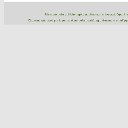
Ministero delle politiche agricole, alimentari e forestali, Dipart
Direzione generale per la promozione della qualità agroalimentare e dell'