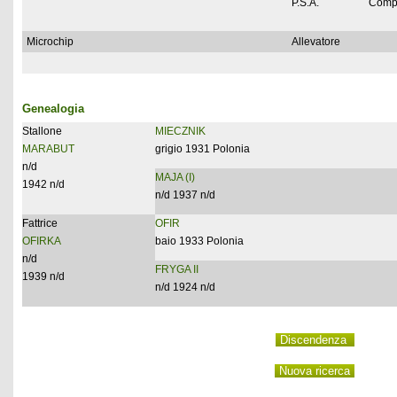
P.S.A.
Comp
Microchip
Allevatore
Genealogia
Stallone
MIECZNIK
MARABUT
grigio 1931 Polonia
n/d
MAJA (I)
1942 n/d
n/d 1937 n/d
Fattrice
OFIR
OFIRKA
baio 1933 Polonia
n/d
FRYGA II
1939 n/d
n/d 1924 n/d