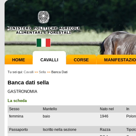
HOME
CAVALLI
CORSE
MANIFESTAZIO
Tu sei qui:
Cavalli
>>
Sella
>>
Banca Dati
Banca dati sella
GASTRONOMIA
La scheda
Sesso
Mantello
Nato nel
In
femmina
baio
1946
Polon
Passaporto
Iscritto nella sezione
Razza
Tipolo