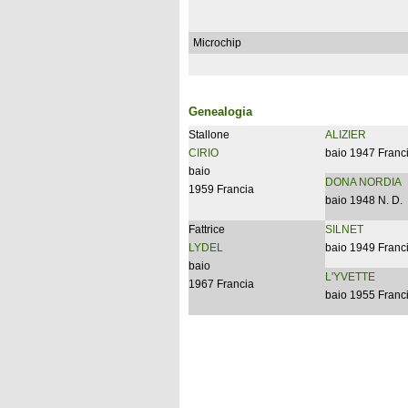
Microchip
Genealogia
Stallone
ALIZIER
CIRIO
baio 1947 Franc
baio
DONA NORDIA
1959 Francia
baio 1948 N. D.
Fattrice
SILNET
LYDEL
baio 1949 Franc
baio
L'YVETTE
1967 Francia
baio 1955 Franc