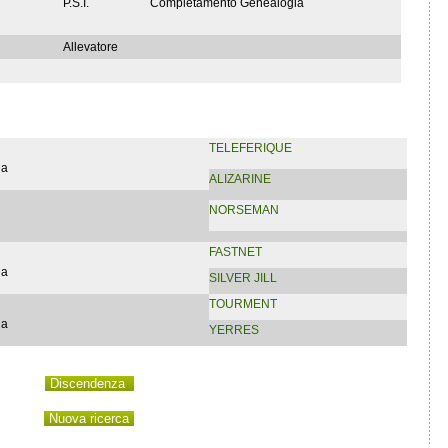
P.S.I.
Completamento Genealogia
Allevatore
TELEFERIQUE
ia
ALIZARINE
NORSEMAN
FASTNET
ia
SILVER JILL
TOURMENT
ia
YERRES