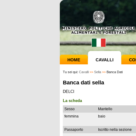
HOME
CAVALLI
CO
Tu sei qui:
Cavalli
>>
Sella
>>
Banca Dati
Banca dati sella
DELCI
La scheda
Sesso
Mantello
femmina
baio
Passaporto
Iscritto nella sezione