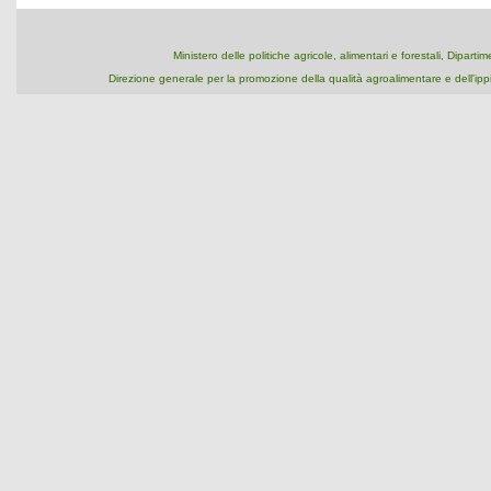
Ministero delle politiche agricole, alimentari e forestali, Dipart
Direzione generale per la promozione della qualità agroalimentare e dell'