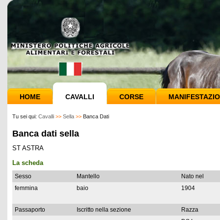
HOME
CAVALLI
CORSE
MANIFESTAZIO
Tu sei qui:
Cavalli
>>
Sella
>>
Banca Dati
Banca dati sella
ST ASTRA
La scheda
Sesso
Mantello
Nato nel
femmina
baio
1904
Passaporto
Iscritto nella sezione
Razza