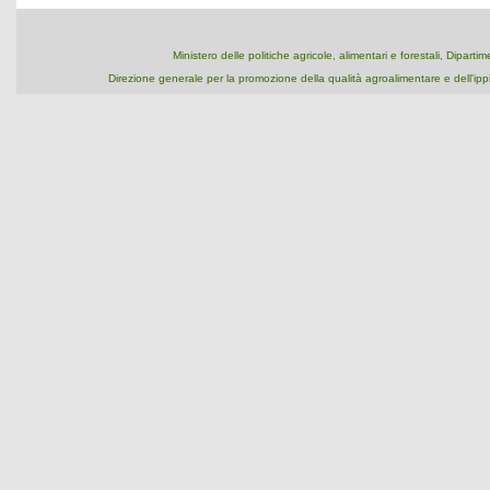
Ministero delle politiche agricole, alimentari e forestali, Dipart
Direzione generale per la promozione della qualità agroalimentare e dell'