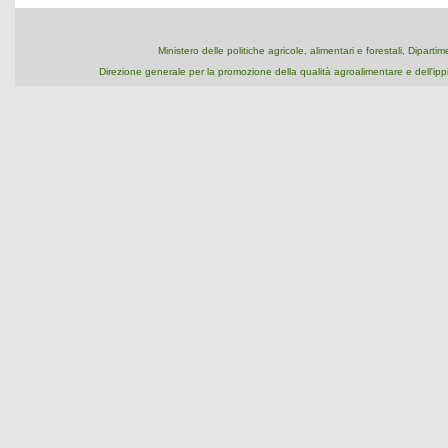
Ministero delle politiche agricole, alimentari e forestali, Dipart
Direzione generale per la promozione della qualità agroalimentare e dell'