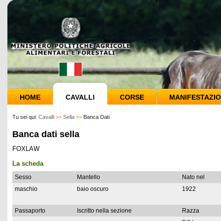
HOME
CAVALLI
CORSE
MANIFESTAZIO
Tu sei qui:
Cavalli
>>
Sella
>>
Banca Dati
Banca dati sella
FOXLAW
La scheda
Sesso
Mantello
Nato nel
maschio
baio oscuro
1922
Passaporto
Iscritto nella sezione
Razza