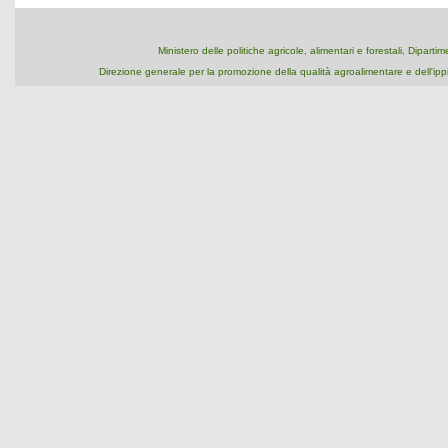
Ministero delle politiche agricole, alimentari e forestali, Dipart
Direzione generale per la promozione della qualità agroalimentare e dell'