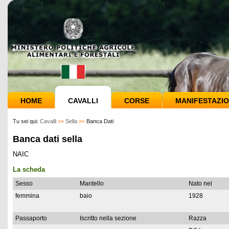
HOME
CAVALLI
CORSE
MANIFESTAZIO
Tu sei qui:
Cavalli
>>
Sella
>>
Banca Dati
Banca dati sella
NAIC
La scheda
Sesso
Mantello
Nato nel
femmina
baio
1928
Passaporto
Iscritto nella sezione
Razza