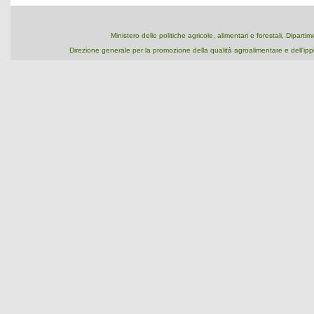
Ministero delle politiche agricole, alimentari e forestali, Dipart
Direzione generale per la promozione della qualità agroalimentare e dell'