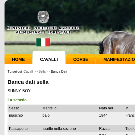
HOME
CAVALLI
CORSE
MANIFESTAZIO
Tu sei qui:
Cavalli
>>
Sella
>>
Banca Dati
Banca dati sella
SUNNY BOY
La scheda
Sesso
Mantello
Nato nel
In
maschio
baio
1944
Franc
Passaporto
Iscritto nella sezione
Razza
Tipolo