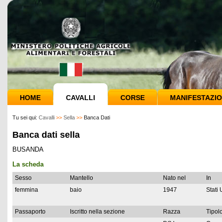
HOME
CAVALLI
CORSE
MANIFESTAZIO
Tu sei qui:
Cavalli
>>
Sella
>>
Banca Dati
Banca dati sella
BUSANDA
La scheda
Sesso
Mantello
Nato nel
In
femmina
baio
1947
Stati 
Passaporto
Iscritto nella sezione
Razza
Tipolo