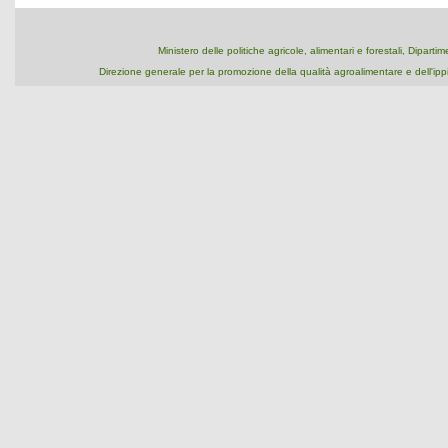
Ministero delle politiche agricole, alimentari e forestali, Dipart
Direzione generale per la promozione della qualità agroalimentare e dell'