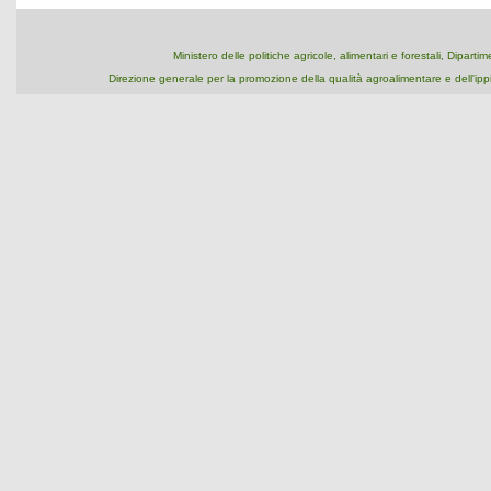
Ministero delle politiche agricole, alimentari e forestali, Dipart
Direzione generale per la promozione della qualità agroalimentare e dell'