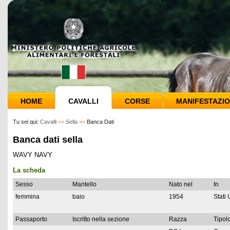
HOME
CAVALLI
CORSE
MANIFESTAZIO
Tu sei qui:
Cavalli
>>
Sella
>>
Banca Dati
Banca dati sella
WAVY NAVY
La scheda
Sesso
Mantello
Nato nel
In
femmina
baio
1954
Stati 
Passaporto
Iscritto nella sezione
Razza
Tipolo