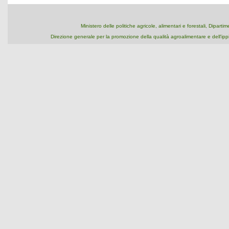
Ministero delle politiche agricole, alimentari e forestali, Dipart
Direzione generale per la promozione della qualità agroalimentare e dell'