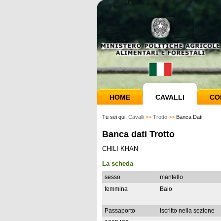
HOME
CAVALLI
CO
Tu sei qui:
Cavalli
>>
Trotto
>>
Banca Dati
Banca dati Trotto
CHILI KHAN
La scheda
sesso
mantello
femmina
Baio
Passaporto
iscritto nella sezione