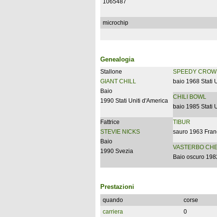
1065487
microchip
Genealogia
Stallone
SPEEDY CROW
GIANT CHILL
baio 1968 Stati 
Baio
CHILI BOWL
1990 Stati Uniti d'America
baio 1985 Stati 
Fattrice
TIBUR
STEVIE NICKS
sauro 1963 Fran
Baio
VASTERBO CH
1990 Svezia
Baio oscuro 198
Prestazioni
quando
corse
carriera
0