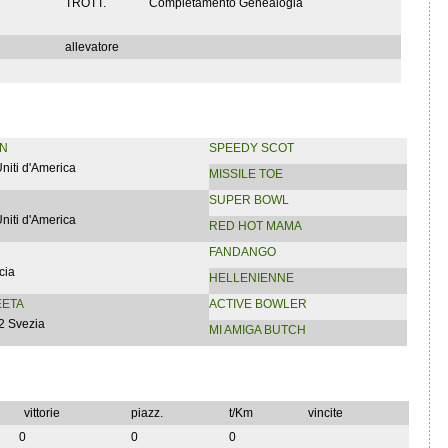
TROTT.
Completamento Genealogia
allevatore
N
SPEEDY SCOT
Uniti d'America
MISSILE TOE
SUPER BOWL
Uniti d'America
RED HOT MAMA
FANDANGO
cia
HELLENIENNE
EETA
ACTIVE BOWLER
2 Svezia
MI AMIGA BUTCH
vittorie
piazz.
t/Km
vincite
0
0
0