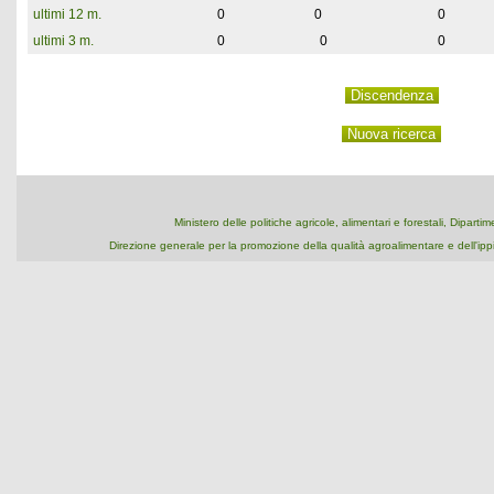
ultimi 12 m.
0
0
0
ultimi 3 m.
0
0
0
Ministero delle politiche agricole, alimentari e forestali, Dipart
Direzione generale per la promozione della qualità agroalimentare e dell'