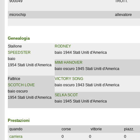
900049
TROTT.
microchip
allevatore
Genealogia
Stallone
RODNEY
SPEEDSTER
baio 1944 Stati Uniti d'America
baio
MIMI HANOVER
1954 Stati Uniti d'America
baio oscuro 1945 Stati Uniti d'America
Fattrice
VICTORY SONG
SCOTCH LOVE
baio oscuro 1943 Stati Uniti d'America
baio oscuro
SELKA SCOT
1954 Stati Uniti d'America
baio 1945 Stati Uniti d'America
Prestazioni
quando
corse
vittorie
piazz.
carriera
0
0
0