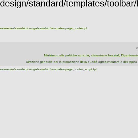
design/standard/templates/toolbar/fu
extension/ezwebin/design/ezwebin/templates/page_footer.tpl
M
Ministero delle politiche agricole, alimentari e forestali, Dipartime
Direzione generale per la promozione della qualità agroalimentare e dell'ipp
extension/ezwebin/design/ezwebin/templates/page_footer_script.tpl