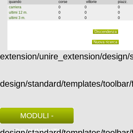
quando
corse
vittorie
piazz.
carriera
0
0
0
ultimi 12 m.
0
0
0
ultimi 3 m.
0
0
0
extension/unire_extension/design/st
design/standard/templates/toolbar/f
MODULI -
DOCUMENTI
design/standard/templates/toolbar/fu