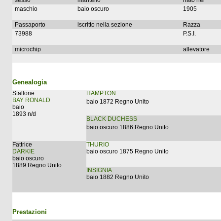
sesso
mantello
nato nel
maschio
baio oscuro
1905
Passaporto
iscritto nella sezione
Razza
73988
P.S.I.
microchip
allevatore
Genealogia
Stallone
HAMPTON
BAY RONALD
baio 1872 Regno Unito
baio
1893 n/d
BLACK DUCHESS
baio oscuro 1886 Regno Unito
Fattrice
THURIO
DARKIE
baio oscuro 1875 Regno Unito
baio oscuro
1889 Regno Unito
INSIGNIA
baio 1882 Regno Unito
Prestazioni