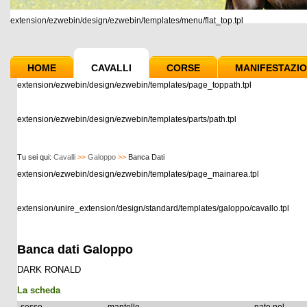
extension/ezwebin/design/ezwebin/templates/menu/flat_top.tpl
HOME
CAVALLI
CORSE
MANIFESTAZIO
extension/ezwebin/design/ezwebin/templates/page_toppath.tpl
extension/ezwebin/design/ezwebin/templates/parts/path.tpl
Tu sei qui:
Cavalli
>>
Galoppo
>>
Banca Dati
extension/ezwebin/design/ezwebin/templates/page_mainarea.tpl
extension/unire_extension/design/standard/templates/galoppo/cavallo.tpl
Banca dati Galoppo
DARK RONALD
La scheda