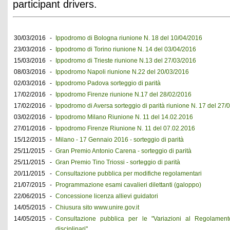
participant drivers.
30/03/2016
-
Ippodromo di Bologna riunione N. 18 del 10/04/2016
23/03/2016
-
Ippodromo di Torino riunione N. 14 del 03/04/2016
15/03/2016
-
Ippodromo di Trieste riunione N.13 del 27/03/2016
08/03/2016
-
Ippodromo Napoli riunione N.22 del 20/03/2016
02/03/2016
-
Ippodromo Padova sorteggio di parità
17/02/2016
-
Ippodromo Firenze riunione N.17 del 28/02/2016
17/02/2016
-
Ippodromo di Aversa sorteggio di parità riunione N. 17 del 27/
03/02/2016
-
Ippodromo Milano Riunione N. 11 del 14.02.2016
27/01/2016
-
Ippodromo Firenze Riunione N. 11 del 07.02.2016
15/12/2015
-
Milano - 17 Gennaio 2016 - sorteggio di parità
25/11/2015
-
Gran Premio Antonio Carena - sorteggio di parità
25/11/2015
-
Gran Premio Tino Triossi - sorteggio di parità
20/11/2015
-
Consultazione pubblica per modifiche regolamentari
21/07/2015
-
Programmazione esami cavalieri dilettanti (galoppo)
22/06/2015
-
Concessione licenza allievi guidatori
14/05/2015
-
Chiusura sito www.unire.gov.it
14/05/2015
-
Consultazione pubblica per le "Variazioni al Regolamento
disciplinari"